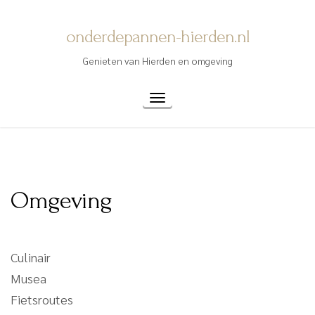
Skip
to
onderdepannen-hierden.nl
content
Genieten van Hierden en omgeving
Toggle
navigation
Omgeving
Culinair
Musea
Fietsroutes